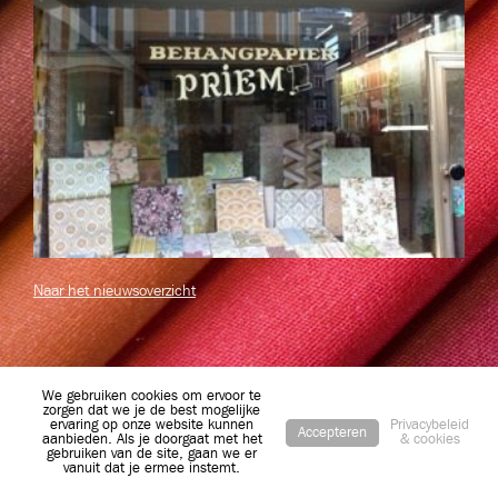
Naar het nieuwsoverzicht
We gebruiken cookies om ervoor te
zorgen dat we je de best mogelijke
ervaring op onze website kunnen
Privacybeleid
Accepteren
aanbieden. Als je doorgaat met het
& cookies
gebruiken van de site, gaan we er
vanuit dat je ermee instemt.