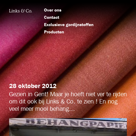
Over ons
Contact
Exclusieve gordijnstoffen
Producten
28 oktober 2012
Gezien in Gent! Maar je hoeft niet ver te rijden
om dit ook bij Links & Co. te zien ! En nog
veel meer mooi behang…